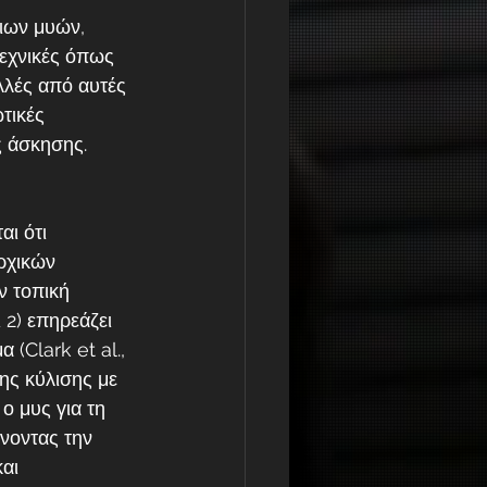
ιων μυών, 
τεχνικές όπως 
λλές από αυτές 
τικές 
ς άσκησης.
ι ότι 
ρχικών 
ν τοπική 
 2) επηρεάζει 
(Clark et al., 
ης κύλισης με 
ο μυς για τη 
νοντας την 
αι 