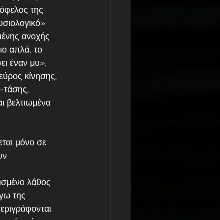
όφελος της 
υσιολογικό» 
ένης ανοχής 
ο απλά, το 
ει έναν μυ», 
εύρος κίνησης, 
-τάσης, 
ι βελτιωμένα 
ται μόνο σε 
υν 
ισμένο λάθος 
γω της 
εριγράφονται 