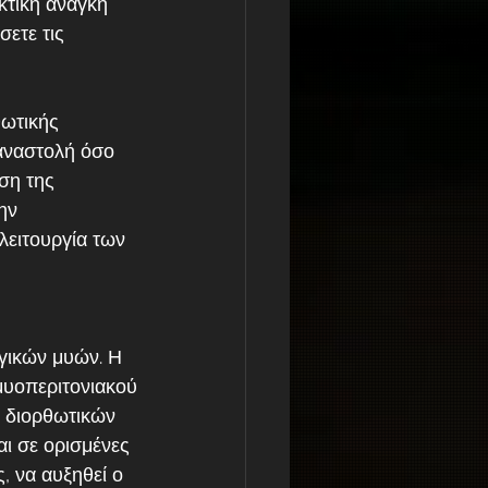
κτική ανάγκη 
ετε τις 
θωτικής 
αναστολή όσο 
ση της 
ην 
ειτουργία των 
γικών μυών. Η 
μυοπεριτονιακού
η διορθωτικών 
ι σε ορισμένες 
, να αυξηθεί ο 