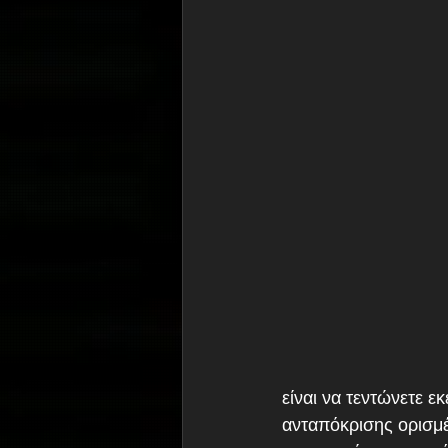
είναι να τεντώνετε ε
ανταπόκρισης ορισμέ