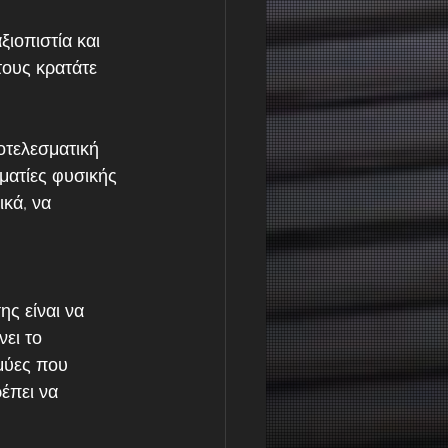
ιοπιστία και 
τους κρατάτε 
οτελεσματική 
ατίες φυσικής 
κά, να 
ς είναι να 
ει το 
 μύες που 
έπει να 