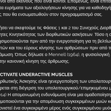
οι από εκείνους που είναι κοντοί. Επομένως, είναι επιτα
τα ευρήματα των αξιολογήσεων κίνησης για να καθοδηγήσ
ις που θα ενσωματωθούν στον προγραμματισμό σας.
σει να σκεφτούμε τις Φάσεις 1 και 2 του Συνεχούς Διορ
ητες Κινητικότητας των διορθωτικών ασκήσεων. Τόσο η 
ησιμοποιούνται πριν από την ενεργοποίηση για τη βελτίω
στών και του εύρους κίνησης των αρθρώσεων πριν από τ
μωση. Όπως δήλωσε ο Mennell (1964), η φυσιολογική λ
την κανονική κίνηση της άρθρωσης.
 ACTIVATE UNDERACTIVE MUSCLES
ορθωτικής Άσκησης είναι ηενεργοποίηση των υπολειτουρ
εται στη διέγερση του υπολειτουργικού/επιμηκυμένου 
, 2014) Η απομονωμένη ενδυνάμωση είναι μια ομαδοποίησ
μοποιούνται για την απομόνωση συγκεκριμένων μυών κα
ονιστεί ένα συγκεκριμένο μέρος ενός συγκεκριμένου μυός