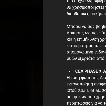
πιο συχνά ως σφιγμέν
να χρησιμοποιήσετε 
διορθωτικές ασκήσε
Μπορεί να σας βοηθή
Άσκησης ως τις ενότ
και η επιμήκυνση χρ
εκτασιμότητας των ι
απομονωμένη ενδυνά
μυών εξαρτάται από 
CEX PHASE 3:
Η τρίτη φάση της Δι
ενεργοποίηση αναφέρ
ιστού (Clark et al.
ασκήσεων που χρησι
περιπτώσεις για να τ