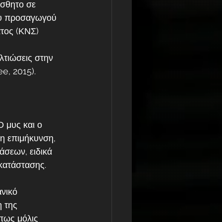
ίσθητο σε 
υ προσαγωγού 
τος (ΚΝΣ) 
λτιώσεις στην 
e, 2015). 
 μυς και ο 
ρη επιμήκυνση, 
άσεων, ειδικά 
 κατάστασης.
νικό 
 της 
ως μόλις 