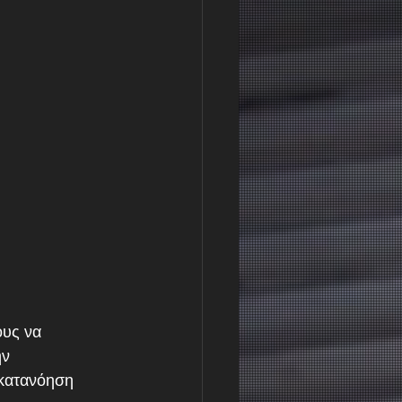
υς να 
ν 
 κατανόηση 