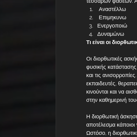
τεσσάρων φάσεων. Αυ
 Αναστέλλω
 Επιμηκυνω
Ενεργοποιώ
Δυναμώνω
Τι είναι οι διορθωτ
Οι διορθωτικές ασκήσ
φυσικής κατάστασης 
και τις ανισορροπίε
εκπαιδευτές, θεραπε
κινούνται και να αισ
στην καθημερινή του
Η διορθωτική άσκηση
αποτέλεσμα κάποιοι 
Ωστόσο, η διορθωτικ