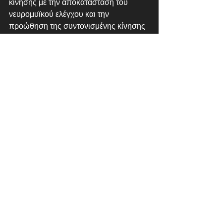
κίνησης με την αποκατάσταση του 
νευρομυϊκού ελέγχου και την 
προώθηση της συντονισμένης κίνησης 
(Clark et al., 2014). Οι ασκήσεις 
ολοκλήρωσης βοηθούν τον ενδομυϊκό 
συντονισμό. Αυτές οι ασκήσεις κάνουν 
διασταυρώσεις, καθώς χρησιμοποιούν 
πολλαπλές αρθρώσεις και πολλαπλές 
μυϊκές συνέργειες μέσω κινήσεων του 
συνόλου του σώματος.
Οι ασκήσεις ολοκλήρωσης είναι 
λειτουργικές στο ότι πρέπει να είναι 
κινήσεις που είναι σημαντικές για τον 
πελάτη, όπως πράγματα που συναντά 
καθημερινά. Αυτές οι ασκήσεις θα 
πρέπει να ξεκινούν με αργές και 
εστιασμένες κινήσεις σε ελεγχόμενο 
περιβάλλον για να διασφαλιστεί ότι ο 